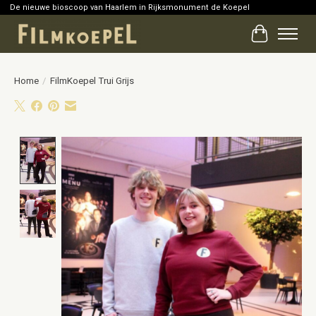
De nieuwe bioscoop van Haarlem in Rijksmonument de Koepel
Winkelwag
Home
/
FilmKoepel Trui Grijs
Product image slideshow Items